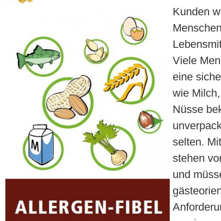
Kunden wi
Menschen,
Lebensmitt
Viele Men
eine sich
wie Milch,
Nüsse bek
unverpack
selten. Mi
stehen vo
und müsse
gästeorien
Anforderu