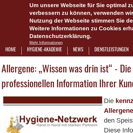
Um unsere Webseite für Sie optimal zu
Das Hygie
verbessern zu können, verwenden wir 
Dienstlei
Nutzung der Webseite stimmen Sie d
Weitere Informationen zu Cookies erha
Plattform 
Datenschutzerklärung.
Onlinesch
Mehr Informationen
wasserlös
HOME
HYGIENE-AKADEMIE
NEWS
DIENSTLEISTUNGEN
7921322
Allergene: „Wissen was drin ist“ - Die 
professionellen Information Ihrer Ku
Die
kennz
Allergen
den Speis
Diese Inf