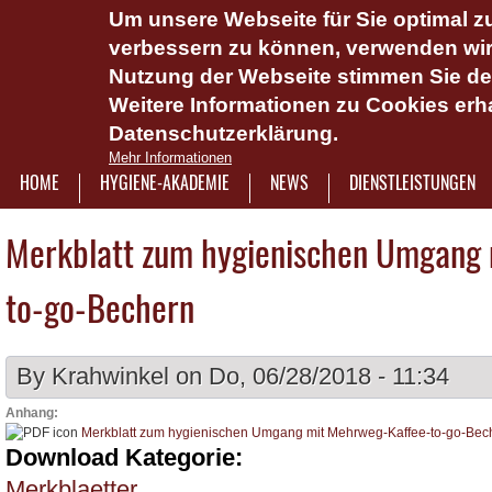
Um unsere Webseite für Sie optimal zu
Das Hygie
verbessern zu können, verwenden wir 
Dienstlei
Nutzung der Webseite stimmen Sie d
Weitere Informationen zu Cookies erha
Plattform 
Datenschutzerklärung.
Onlinesch
Mehr Informationen
wasserlös
HOME
HYGIENE-AKADEMIE
NEWS
DIENSTLEISTUNGEN
7921322
Merkblatt zum hygienischen Umgang
to-go-Bechern
By
Krahwinkel
on Do, 06/28/2018 - 11:34
Anhang:
Merkblatt zum hygienischen Umgang mit Mehrweg-Kaffee-to-go-Bec
Download Kategorie:
Merkblaetter