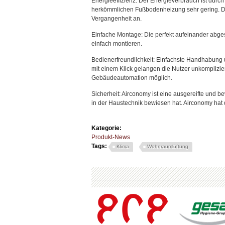
Energieeffizienz: Der Energieverbrauch ist dur
herkömmlichen Fußbodenheizung sehr gering. Die
Vergangenheit an.
Einfache Montage: Die perfekt aufeinander abg
einfach montieren.
Bedienerfreundlichkeit: Einfachste Handhabung
mit einem Klick gelangen die Nutzer unkomplizier
Gebäudeautomation möglich.
Sicherheit: Airconomy ist eine ausgereifte und b
in der Haustechnik bewiesen hat. Airconomy hat
Kategorie:
Produkt-News
Tags:
Klima
Wohnraumlüftung