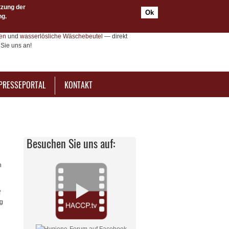
tzung der
Ok
ng.
e-Dienstleistungen, Zertifizierungen und
Sie
HACCP- und IfSG-Schulungen als
ten
und
wasserlösliche Wäschebeutel
— direkt
Sie uns an!
PRESSEPORTAL
KONTAKT
Besuchen Sie uns auf:
n
f
ng