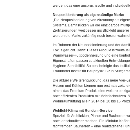
werden, das eine anspruchsvolle und individuell
Neupositionierung als eigenständige Marke
„Die Neupositionierung von Airconomy als eigen
Systems. Damit rücken wir die einzigartige multi
Zertifizierungen weit besser ins Blickfeld unser
werden die Marke zukünftig noch besser wahrneh
Im Rahmen der Neupositionierung und der damit
Fokus gerückt. Denn: Dieses Produkt ist weitaus 
Warmwasser-Fußbodenheizung und eine kontrolli
Eigenschaften passen zu aktuellen Entwicklunge
Hygiene-Sensibilität. So bescheinigte das Insti
Fraunhofer Institut für Bauphysik IBP in Stuttga
Die aktuelle Weiterentwicklung, das neue Vier-Le
Heizen und Kühlen können nun erstmals zeitglei
nimmt das Premium-Produkt eine weitere einzigar
hocheffizienten Produkten mit Mehrfachnutzen.
Wohnraumlüftung allein 2014 bei 10 bis 15 Proze
Wohlfühl-Klima mit Rundum-Service
Speziell für Architekten, Planer und Bauherren w
noch anschaulicher machen. Ein Miniatur-Koffer z
fachfremden Bauherren – eine realitätsnahe Fun