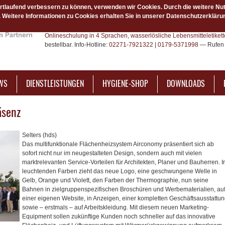
ortlaufend verbessern zu können, verwenden wir Cookies. Durch die weitere Nu
Weitere Informationen zu Cookies erhalten Sie in unserer Datenschutzerkläru
Das Hygiene-Netzwerk ist Ihr bundesweiter Fachpartner für Hygien
Hygieneprodukte. Über unsere Plattform hygiene-plus.de finden 
Onlineschulung in 4 Sprachen
,
wasserlösliche Lebensmitteletiket
bestellbar. Info-Hotline:
02271-7921322
|
0179-5371998
— Rufen 
WS
DIENSTLEISTUNGEN
HYGIENE-SHOP
DOWNLOADS
äsenz
Selters (hds)
Das multifunktionale Flächenheizsystem Airconomy präsentiert sich ab
sofort nicht nur im neugestalteten Design, sondern auch mit vielen
marktrelevanten Service-Vorteilen für Architekten, Planer und Bauherren. I
leuchtenden Farben zieht das neue Logo, eine geschwungene Welle in
Gelb, Orange und Violett, den Farben der Thermographie, nun seine
Bahnen in zielgruppenspezifischen Broschüren und Werbematerialien, au
einer eigenen Website, in Anzeigen, einer kompletten Geschäftsausstattu
sowie – erstmals – auf Arbeitskleidung. Mit diesem neuen Marketing-
Equipment sollen zukünftige Kunden noch schneller auf das innovative