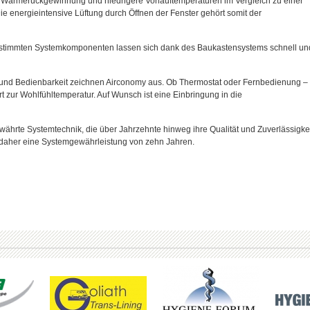
ch Wärmerückgewinnung und niedrigere Vorlauftemperaturen im Vergleich zu einer
 energieintensive Lüftung durch Öffnen der Fenster gehört somit der
estimmten Systemkomponenten lassen sich dank des Baukastensystems schnell un
 und Bedienbarkeit zeichnen Airconomy aus. Ob Thermostat oder Fernbedienung –
t zur Wohlfühltemperatur. Auf Wunsch ist eine Einbringung in die
ewährte Systemtechnik, die über Jahrzehnte hinweg ihre Qualität und Zuverlässigke
 daher eine Systemgewährleistung von zehn Jahren.