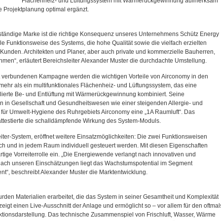
Flächenheiz- und Lüftungssystem mit Wärmerückgewinnung aufmerksam
e Projektplanung optimal ergänzt.
ständige Marke ist die richtige Konsequenz unseres Unternehmens Schütz Energy
ple Funktionsweise des Systems, die hohe Qualität sowie die vielfach erzielten
er Kunden. Architekten und Planer, aber auch private und kommerzielle Bauherren,
men“, erläutert Bereichsleiter Alexander Muster die durchdachte Umstellung.
 verbundenen Kampagne werden die wichtigen Vorteile von Airconomy in den
mehr als ein multifunktionales Flächenheiz- und Lüftungssystem, das eine
erte Be- und Entlüftung mit Wärmerückgewinnung kombiniert. Seine
n in Gesellschaft und Gesundheitswesen wie einer steigenden Allergie- und
tut für Umwelt-Hygiene des Ruhrgebiets Airconomy eine „1A Raumluft“. Das
rt attestierte die schalldämpfende Wirkung des System-Moduls.
iter-System, eröffnet weitere Einsatzmöglichkeiten: Die zwei Funktionsweisen
ch und in jedem Raum individuell gesteuert werden. Mit diesen Eigenschaften
tige Vorreiterrolle ein. „Die Energiewende verlangt nach innovativen und
 Nach unseren Einschätzungen liegt das Wachstumspotential im Segment
nt“, beschreibt Alexander Muster die Marktentwicklung.
urden Materialien erarbeitet, die das System in seiner Gesamtheit und Komplexität
eigt einen Live-Ausschnitt der Anlage und ermöglicht so – vor allem für den oftmal
ktionsdarstellung. Das technische Zusammenspiel von Frischluft, Wasser, Wärme