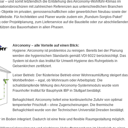
lbar – und somit letztendlich die Entstehung des Airconomy-Wohlfühl-Klimas im
mationsbroschüren mit zahlreichen Referenzen aus unterschiedlichen Branchen
le Objekte im privaten, genossenschaftlichen oder gewerblichen Neubau sowie der
 Website. Für Architekten und Planer wurde zudem ein „Rundum-Sorglos-Paket“
g oder Projektplanung, zum Lieferservice auf die Baustelle oder zur abschließende
tützen das Bauvorhaben in allen Phasen.
Airconomy – alle Vorteile auf einen Blick:
Hygiene: Airconomy ist problemlos zu reinigen. Bereits bei der Planung
werden die hygienischen Standards gemäß VDI 6022 berücksichtigt. Das
System ist durch das Institut für Umwelt-Hygiene des Ruhrgebiets in
Gelsenkirchen zertifiziert.
Leiser Betrieb: Der flüsterleise Betrieb einer Wohnraumlüftung steigert das
Wohlbefinden – egal, ob Wohnraum oder Arbeitsplatz. Die
schalldämpfende Wirkung des Airconomy-Systemmoduls wurde vom
Fraunhofer Institut für Bauphysik IBP in Stuttgart bestätigt.
Behaglichkeit: Airconomy liefert eine kontinuierliche Zufuhr von optimal
temperierter Frischluft – ohne Zugerscheinungen. Die thermische
Behaglichkeit wurde von der Technischen Universität Dresden bestätigt.
r im Boden integriert. Dadurch ist eine freie und flexible Raumgestaltung möglich.