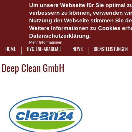
Um unsere Webseite für Sie optimal zu
Das Hygie
verbessern zu können, verwenden wir 
Dienstlei
Nutzung der Webseite stimmen Sie d
Weitere Informationen zu Cookies erha
Plattform 
Datenschutzerklärung.
Onlinesch
Mehr Informationen
wasserlös
HOME
HYGIENE-AKADEMIE
NEWS
DIENSTLEISTUNGEN
7921322
Deep Clean GmbH