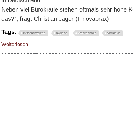
in Deutschland.
Neben viel Bürokratie stehen oftmals sehr hohe K
das?", fragt Christian Jager (Innovaprax)
Tags:
Betriebshygiene
hygiene
Krankenhaus
Arztpraxis
über „Wer bezahlt uns das Ganze denn?“ Darstellung zur Situation im Gesu
Weiterlesen