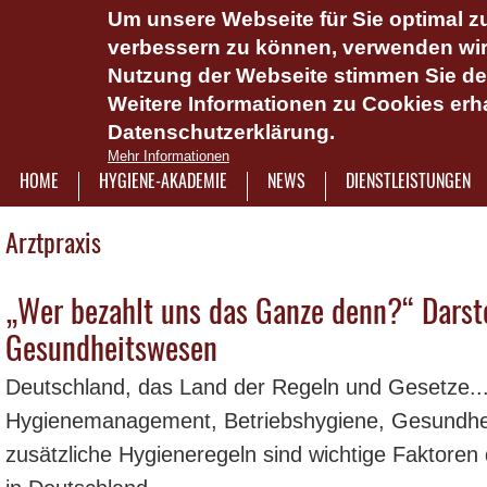
Um unsere Webseite für Sie optimal zu
Das Hygie
verbessern zu können, verwenden wir 
Dienstlei
Nutzung der Webseite stimmen Sie d
Weitere Informationen zu Cookies erha
Plattform 
Datenschutzerklärung.
Onlinesch
Mehr Informationen
wasserlös
HOME
HYGIENE-AKADEMIE
NEWS
DIENSTLEISTUNGEN
7921322
Arztpraxis
„Wer bezahlt uns das Ganze denn?“ Darste
Gesundheitswesen
Deutschland, das Land der Regeln und Gesetze..
Hygienemanagement, Betriebshygiene, Gesundheit
zusätzliche Hygieneregeln sind wichtige Faktore