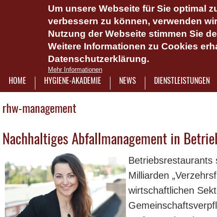
Um unsere Webseite für Sie optimal zu
Das Hygie
verbessern zu können, verwenden wir 
Dienstlei
Nutzung der Webseite stimmen Sie d
Weitere Informationen zu Cookies erha
Plattform 
Datenschutzerklärung.
Onlinesch
Mehr Informationen
wasserlös
HOME
HYGIENE-AKADEMIE
NEWS
DIENSTLEISTUNGEN
7921322
rhw-management
Nachhaltiges Abfallmanagement in Betrie
Betriebsrestaurants s
Milliarden „Verzehrsf
wirtschaftlichen Sekt
Gemeinschaftsverpfl