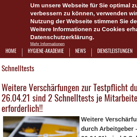
Um unsere Webseite für Sie optimal zu
Das Hygie
verbessern zu können, verwenden wir 
Dienstlei
Nutzung der Webseite stimmen Sie d
Weitere Informationen zu Cookies erha
Plattform 
Datenschutzerklärung.
Onlinesch
Mehr Informationen
wasserlös
HOME
HYGIENE-AKADEMIE
NEWS
DIENSTLEISTUNGEN
7921322
Schnelltests
Weitere Verschärfungen zur Testpflicht d
26.04.21 sind 2 Schnelltests je Mitarbeit
erforderlich!!
Weitere Verschärfu
durch Arbeitgeber 