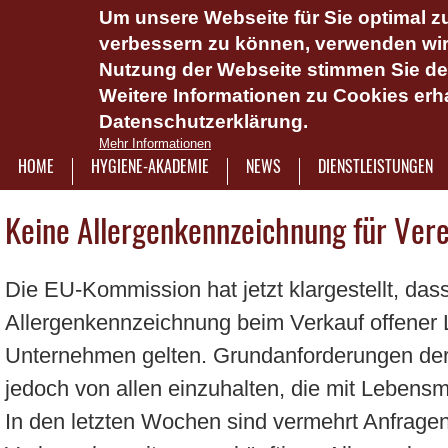
Um unsere Webseite für Sie optimal zu
Das Hygie
verbessern zu können, verwenden wir 
Dienstlei
Nutzung der Webseite stimmen Sie d
Weitere Informationen zu Cookies erha
Plattform 
Datenschutzerklärung.
Onlinesch
Mehr Informationen
wasserlös
HOME
HYGIENE-AKADEMIE
NEWS
DIENSTLEISTUNGEN
7921322
Keine Allergenkennzeichnung für Vere
Die EU-Kommission hat jetzt klargestellt, das
Allergenkennzeichnung beim Verkauf offener L
Unternehmen gelten. Grundanforderungen der
jedoch von allen einzuhalten, die mit Lebens
In den letzten Wochen sind vermehrt Anfrage