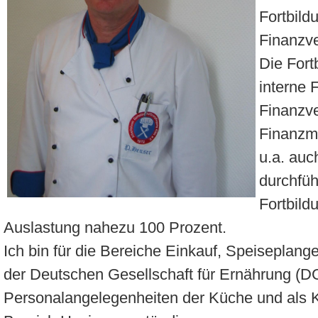
Fortbil
Finanzv
Die Fort
interne 
Finanzve
Finanzmi
u.a. auc
durchfüh
Fortbild
Auslastung nahezu 100 Prozent.
Ich bin für die Bereiche Einkauf, Speiseplan
der Deutschen Gesellschaft für Ernährung (D
Personalangelegenheiten der Küche und als K