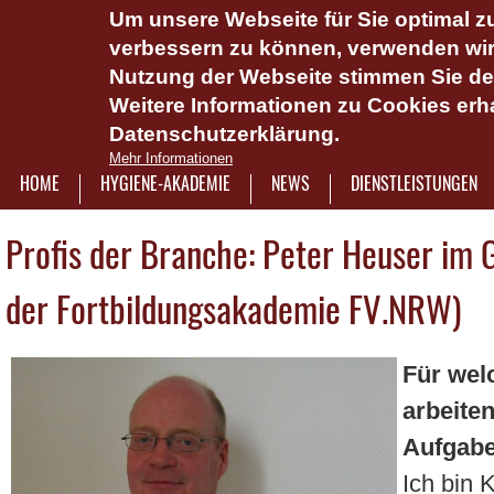
Um unsere Webseite für Sie optimal zu
Das Hygie
verbessern zu können, verwenden wir 
Dienstlei
Nutzung der Webseite stimmen Sie d
Weitere Informationen zu Cookies erha
Plattform 
Datenschutzerklärung.
Onlinesch
Mehr Informationen
wasserlös
HOME
HYGIENE-AKADEMIE
NEWS
DIENSTLEISTUNGEN
7921322
Profis der Branche: Peter Heuser im 
der Fortbildungsakademie FV.NRW)
Für wel
arbeiten
Aufgab
Ich bin 