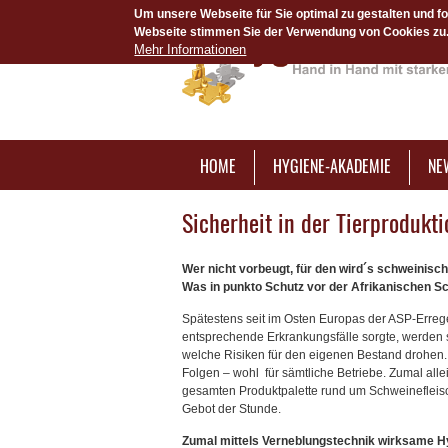
Um unsere Webseite für Sie optimal zu gestalten und f
Webseite stimmen Sie der Verwendung von Cookies zu. 
Mehr Informationen
HOME
HYGIENE-AKADEMIE
NE
Sicherheit in der Tierprodukt
Wer nicht vorbeugt, für den wird´s schweinisch
Was in punkto Schutz vor der Afrikanischen Sch
Spätestens seit im Osten Europas der ASP-Erreger
entsprechende Erkrankungsfälle sorgte, werden 
welche Risiken für den eigenen Bestand drohen.
Folgen – wohl für sämtliche Betriebe. Zumal alle
gesamten Produktpalette rund um Schweinefleisch
Gebot der Stunde.
Zumal mittels Verneblungstechnik wirksame H