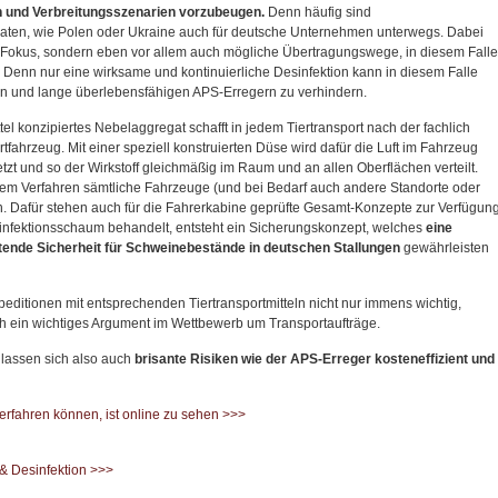
n und Verbreitungsszenarien vorzubeugen.
Denn häufig sind
aten, wie Polen oder Ukraine auch für deutsche Unternehmen unterwegs. Dabei
im Fokus, sondern eben vor allem auch mögliche Übertragungswege, in diesem Falle
 Denn nur eine wirksame und kontinuierliche Desinfektion kann in diesem Falle
en und lange überlebensfähigen APS-Erregern zu verhindern.
l konzipiertes Nebelaggregat schafft in jedem Tiertransport nach der fachlich
tfahrzeug. Mit einer speziell konstruierten Düse wird dafür die Luft im Fahrzeug
zt und so der Wirkstoff gleichmäßig im Raum und an allen Oberflächen verteilt.
sem Verfahren sämtliche Fahrzeuge (und bei Bedarf auch andere Standorte oder
. Dafür stehen auch für die Fahrerkabine geprüfte Gesamt-Konzepte zur Verfügung
infektionsschaum behandelt, entsteht ein Sicherungskonzept, welches
eine
tende Sicherheit für Schweinebestände in deutschen Stallungen
gewährleisten
ditionen mit entsprechenden Tiertransportmitteln nicht nur immens wichtig,
 ein wichtiges Argument im Wettbewerb um Transportaufträge.
 lassen sich also auch
brisante Risiken wie der APS-Erreger kosteneffizient und
rfahren können, ist online zu sehen >>>
 Desinfektion >>>