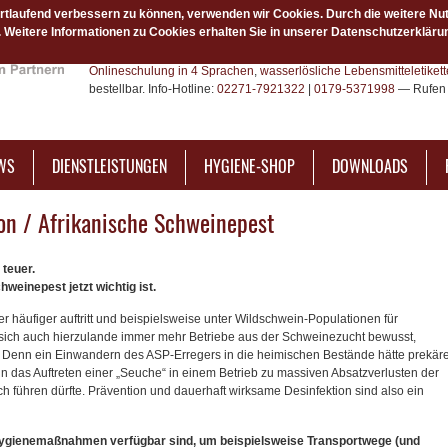
ortlaufend verbessern zu können, verwenden wir Cookies. Durch die weitere Nu
Weitere Informationen zu Cookies erhalten Sie in unserer Datenschutzerkläru
Das Hygiene-Netzwerk ist Ihr bundesweiter Fachpartner für Hygien
Hygieneprodukte. Über unsere Plattform hygiene-plus.de finden 
Onlineschulung in 4 Sprachen
,
wasserlösliche Lebensmitteletiket
bestellbar. Info-Hotline:
02271-7921322
|
0179-5371998
— Rufen 
WS
DIENSTLEISTUNGEN
HYGIENE-SHOP
DOWNLOADS
ion / Afrikanische Schweinepest
 teuer.
weinepest jetzt wichtig ist.
 häufiger auftritt und beispielsweise unter Wildschwein-Populationen für
sich auch hierzulande immer mehr Betriebe aus der Schweinezucht bewusst,
 Denn ein Einwandern des ASP-Erregers in die heimischen Bestände hätte prekär
in das Auftreten einer „Seuche“ in einem Betrieb zu massiven Absatzverlusten der
 führen dürfte. Prävention und dauerhaft wirksame Desinfektion sind also ein
ygienemaßnahmen verfügbar sind, um beispielsweise Transportwege (und