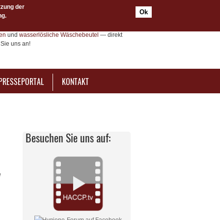
tzung der
Ok
ng.
e-Dienstleistungen, Zertifizierungen und
Sie
HACCP- und IfSG-Schulungen als
ten
und
wasserlösliche Wäschebeutel
— direkt
Sie uns an!
PRESSEPORTAL
KONTAKT
Besuchen Sie uns auf:
e