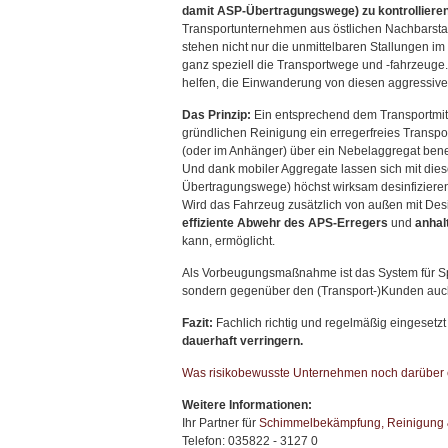
damit ASP-Übertragungswege) zu kontrolliere
Transportunternehmen aus östlichen Nachbarsta
stehen nicht nur die unmittelbaren Stallungen 
ganz speziell die Transportwege und -fahrzeuge.
helfen, die Einwanderung von diesen aggressiv
Das Prinzip:
Ein entsprechend dem Transportmitte
gründlichen Reinigung ein erregerfreies Transpor
(oder im Anhänger) über ein Nebelaggregat benet
Und dank mobiler Aggregate lassen sich mit die
Übertragungswege) höchst wirksam desinfizieren
Wird das Fahrzeug zusätzlich von außen mit Des
effiziente Abwehr des APS-Erregers
und
anhal
kann, ermöglicht.
Als Vorbeugungsmaßnahme ist das System für Spe
sondern gegenüber den (Transport-)Kunden auch
Fazit:
Fachlich richtig und regelmäßig eingesetzt
dauerhaft verringern.
Was risikobewusste Unternehmen noch darüber e
Weitere Informationen:
Ihr Partner für
Schimmelbekämpfung, Reinigung &
Telefon: 035822 - 3127 0