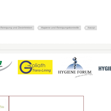
Reinigung und Desinfektion
Hygiene und Reinigungskontrolle
haccp