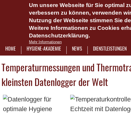
Um unsere Webseite für Sie optimal zu
Das Hygie
verbessern zu können, verwenden wir 
Dienstlei
Nutzung der Webseite stimmen Sie d
Weitere Informationen zu Cookies erha
Plattform 
Datenschutzerklärung.
Onlinesch
Mehr Informationen
wasserlös
HOME
HYGIENE-AKADEMIE
NEWS
DIENSTLEISTUNGEN
7921322
Temperaturmessungen und Thermotra
kleinsten Datenlogger der Welt