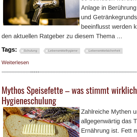
Anlage in Berührun
und Getränkegrundsto
beeinflusst werden k
den aktuellen Ratgeber zu diesem Thema ...
Tags:
Schulung
Lebensmittelhygiene
Lebensmittelsicherheit
über Hygienischer Betrieb - Reinigung und die Desinfektion von Getränkes
Weiterlesen
Mythos Speisefette – was stimmt wirklich
Hygieneschulung
Zahlreiche Mythen un
allgegenwärtig das 
Ernährung ist. Fett 