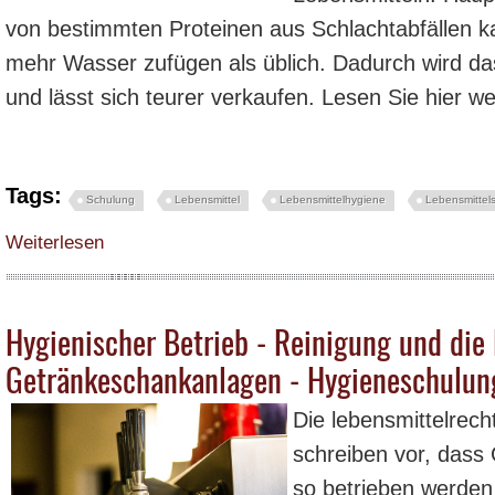
von bestimmten Proteinen aus Schlachtabfällen 
mehr Wasser zufügen als üblich. Dadurch wird das
und lässt sich teurer verkaufen. Lesen Sie hier wei
Tags:
Schulung
Lebensmittel
Lebensmittelhygiene
Lebensmittels
über Fleischbranche macht – so „O“-Ton: „aus Scheiße Geld“ – was ist alles 
Weiterlesen
Hygienischer Betrieb - Reinigung und die 
Getränkeschankanlagen - Hygieneschulun
Die lebensmittelrech
schreiben vor, das
so betrieben werden