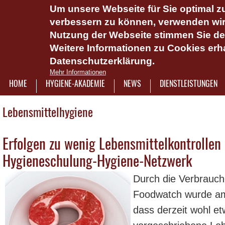
Um unsere Webseite für Sie optimal zu
Das Hygie
verbessern zu können, verwenden wir 
Dienstlei
Nutzung der Webseite stimmen Sie d
Weitere Informationen zu Cookies erha
Plattform 
Datenschutzerklärung.
Onlinesch
Mehr Informationen
wasserlös
HOME
HYGIENE-AKADEMIE
NEWS
DIENSTLEISTUNGEN
7921322
Lebensmittelhygiene
Erfolgen zu wenig Lebensmittelkontrollen
Seiten
Hygieneschulung-Hygiene-Netzwerk
Durch die Verbrauch
Foodwatch wurde am 
dass derzeit wohl etw