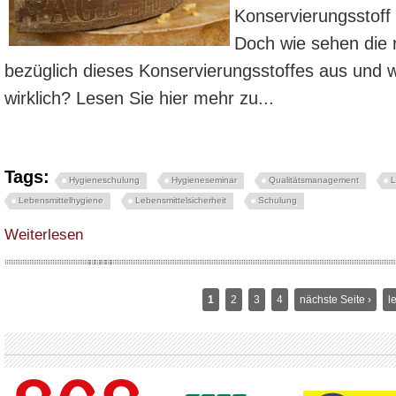
Konservierungsstoff
Doch wie sehen die 
bezüglich dieses Konservierungsstoffes aus und wi
wirklich? Lesen Sie hier mehr zu...
Tags:
Hygieneschulung
Hygieneseminar
Qualitätsmanagement
L
Lebensmittelhygiene
Lebensmittelsicherheit
Schulung
über Natamycin in der Käserinde – wie groß ist dabei die Gefahr? - Hygiene
Weiterlesen
1
2
3
4
nächste Seite ›
l