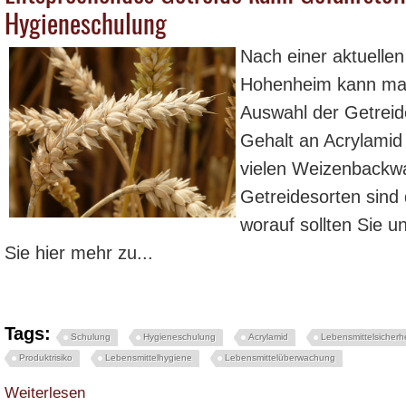
Hygieneschulung
Nach einer aktuellen
Hohenheim kann man
Auswahl der Getreid
Gehalt an Acrylamid 
vielen Weizenbackwa
Getreidesorten sind
worauf sollten Sie 
Sie hier mehr zu...
Tags:
Schulung
Hygieneschulung
Acrylamid
Lebensmittelsicherhe
Produktrisiko
Lebensmittelhygiene
Lebensmittelüberwachung
über Entsprechendes Getreide kann Gefahrstoff Acrylamid senken - Hygien
Weiterlesen