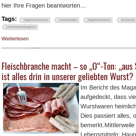
hier Ihre Fragen beantworten…
Tags:
Hygieneschulung
Lebensmittel
Hygieneseminar
Schulung
Lebensmittelhygiene
über Abgepackte Salate und Wurstwaren ohne Keime? – Forscher-Team test
Weiterlesen
Fleischbranche macht – so „O“-Ton: „aus
ist alles drin in unserer geliebten Wurst
Im Bericht des Magaz
aufgedeckt, dass vie
Wurstwaren heimlich
Dies passiert alles,
bemerkt.Mittlerweile 
Lebensmitteln: Haup