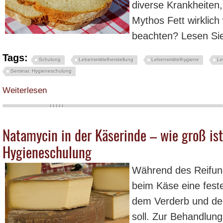
diverse Krankheiten,
Mythos Fett wirklich
beachten? Lesen Sie
Tags:
Schulung
Lebensmittelherstellung
Lebensmittelhygiene
Le
Seminar. Hygieneschulung
über Mythos Speisefette – was stimmt wirklich und was nicht? - Hygieneschu
Weiterlesen
Natamycin in der Käserinde – wie groß ist
Hygieneschulung
Während des Reifun
beim Käse eine fest
dem Verderb und de
soll. Zur Behandlung