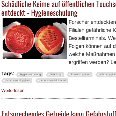
Schädliche Keime auf öffentlichen Touchs
entdeckt - Hygieneschulung
Forscher entdeckten
Filialen gefährliche
Bestellterminals. We
Folgen können auf 
welche Maßnahmen 
ergriffen werden? L
Tags:
Hygieneschulung
Schulung
Betriebshygiene
Händehygien
Lebensmittelhygiene
Lebensmittelsicherheit
über Schädliche Keime auf öffentlichen Touchscreens von Forschern entdec
Weiterlesen
Entsprechendes Getreide kann Gefahrstoff