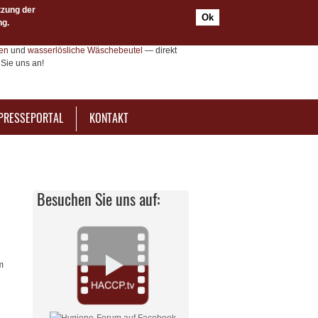
tzung der
Ok
ng.
e-Dienstleistungen, Zertifizierungen und
Sie
HACCP- und IfSG-Schulungen als
ten
und
wasserlösliche Wäschebeutel
— direkt
Sie uns an!
PRESSEPORTAL
KONTAKT
Besuchen Sie uns auf:
m