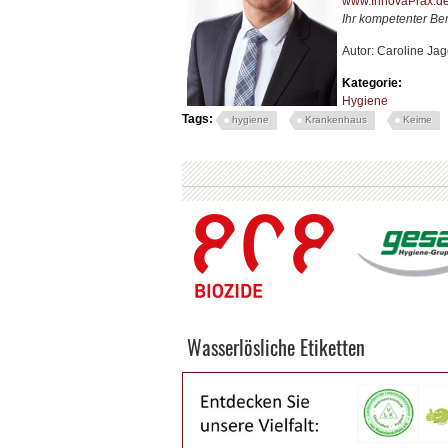
www.InnovaPrax.d
Ihr kompetenter Be
Autor: Caroline Jag
Kategorie:
Hygiene
Tags:
hygiene
Krankenhaus
Keime
Wasserlösliche Etiketten