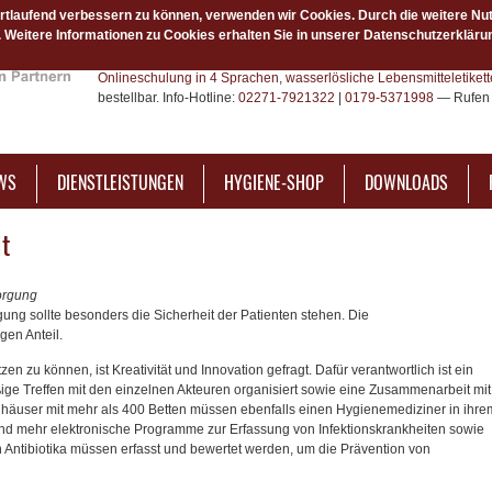
ortlaufend verbessern zu können, verwenden wir Cookies. Durch die weitere Nu
Weitere Informationen zu Cookies erhalten Sie in unserer Datenschutzerkläru
Das Hygiene-Netzwerk ist Ihr bundesweiter Fachpartner für Hygien
Hygieneprodukte. Über unsere Plattform hygiene-plus.de finden 
Onlineschulung in 4 Sprachen
,
wasserlösliche Lebensmitteletiket
bestellbar. Info-Hotline:
02271-7921322
|
0179-5371998
— Rufen 
WS
DIENSTLEISTUNGEN
HYGIENE-SHOP
DOWNLOADS
it
orgung
ung sollte besonders die Sicherheit der Patienten stehen. Die
gen Anteil.
en zu können, ist Kreativität und Innovation gefragt. Dafür verantwortlich ist ein
ge Treffen mit den einzelnen Akteuren organisiert sowie eine Zusammenarbeit mit
häuser mit mehr als 400 Betten müssen ebenfalls einen Hygienemediziner in ihre
nd mehr elektronische Programme zur Erfassung von Infektionskrankheiten sowie
 Antibiotika müssen erfasst und bewertet werden, um die Prävention von