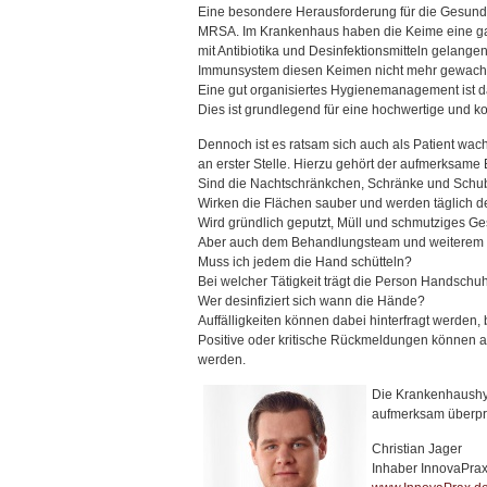
Eine besondere Herausforderung für die Gesundhe
MRSA. Im Krankenhaus haben die Keime eine gan
mit Antibiotika und Desinfektionsmitteln gelan
Immunsystem diesen Keimen nicht mehr gewachs
Eine gut organisiertes Hygienemanagement ist 
Dies ist grundlegend für eine hochwertige und ko
Dennoch ist es ratsam sich auch als Patient wach
an erster Stelle. Hierzu gehört der aufmerksame 
Sind die Nachtschränkchen, Schränke und Schu
Wirken die Flächen sauber und werden täglich de
Wird gründlich geputzt, Müll und schmutziges Ges
Aber auch dem Behandlungsteam und weiterem Pe
Muss ich jedem die Hand schütteln?
Bei welcher Tätigkeit trägt die Person Handschu
Wer desinfiziert sich wann die Hände?
Auffälligkeiten können dabei hinterfragt werden
Positive oder kritische Rückmeldungen können a
werden.
Die Krankenhaushyg
aufmerksam überprüf
Christian Jager
Inhaber InnovaPra