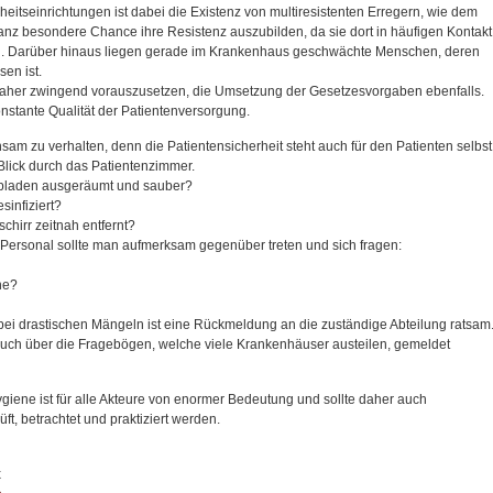
itseinrichtungen ist dabei die Existenz von multiresistenten Erregern, wie dem
z besondere Chance ihre Resistenz auszubilden, da sie dort in häufigen Kontakt
gen. Darüber hinaus liegen gerade im Krankenhaus geschwächte Menschen, deren
en ist.
daher zwingend vorauszusetzen, die Umsetzung der Gesetzesvorgaben ebenfalls.
nstante Qualität der Patientenversorgung.
sam zu verhalten, denn die Patientensicherheit steht auch für den Patienten selbst
Blick durch das Patientenzimmer.
bladen ausgeräumt und sauber?
sinfiziert?
chirr zeitnah entfernt?
rsonal sollte man aufmerksam gegenüber treten und sich fragen:
he?
, bei drastischen Mängeln ist eine Rückmeldung an die zuständige Abteilung ratsam
uch über die Fragebögen, welche viele Krankenhäuser austeilen, gemeldet
iene ist für alle Akteure von enormer Bedeutung und sollte daher auch
t, betrachtet und praktiziert werden.
x