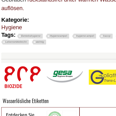
auflösen.
Kategorie:
Hygiene
Tags:
Betriebshygiene
Hygieneampel
hygiene-ampel
haccp
Lebensmittelrecht
wichtig
Wasserlösliche Etiketten