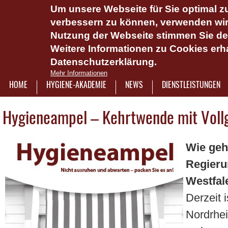
Um unsere Webseite für Sie optimal zu
Das Hygie
verbessern zu können, verwenden wir 
Dienstlei
Nutzung der Webseite stimmen Sie d
Weitere Informationen zu Cookies erha
Plattform 
Datenschutzerklärung.
Onlinesch
Mehr Informationen
wasserlös
HOME
HYGIENE-AKADEMIE
NEWS
DIENSTLEISTUNGEN
7921322
Hygieneampel – Kehrtwende mit Voll
Wie geh
Regieru
Westfale
Derzeit 
Nordrhei