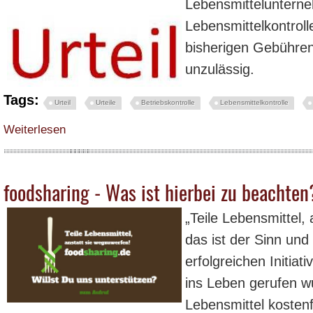
Lebensmitteluntern
Lebensmittelkontroll
bisherigen Gebühren
unzulässig.
Tags:
Urteil
Urteile
Betriebskontrolle
Lebensmittelkontrolle
über Erste Urteile zur Gebühren-Verordnung für Lebensmittelkontrollen in N
Weiterlesen
foodsharing - Was ist hierbei zu beachten
„Teile Lebensmittel,
das ist der Sinn und
erfolgreichen Initiat
ins Leben gerufen w
Lebensmittel kostenfr