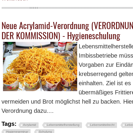
Neue Acrylamid-Verordnung (VERORDNUN
DER KOMMISSION) - Hygieneschulung
Lebensmittelherstell
Imbissbetriebe müss
Vorgaben zur Eindä
krebserregend gelte
einhalten. Ziel ist e
übermäßiges Fritti
vermeiden und Brot möglichst hell zu backen. Hier
Verordnung dazu....
Tags:
Acrylamid
Lebensmittelherstellung
Lebensmittelrecht
Leben
Hygieneseminar
Schulung