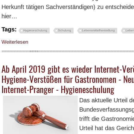
Herkunft tätigen Sachverständigen) zu entscheide
hier…
Tags:
Hygieneschulung
Schulung
Lebensmittelherstellung
Leben
über Was darf genau als „gemischtes Hackfleisch“ bezeichnet werden – wel
Weiterlesen
Ab April 2019 gibt es wieder Internet-Ver
Hygiene-Verstößen für Gastronomen - Ne
Internet-Pranger - Hygieneschulung
Das aktuelle Urteil d
Bundesverfassungsge
trifft die Gastronomi
Urteil hat das Geric