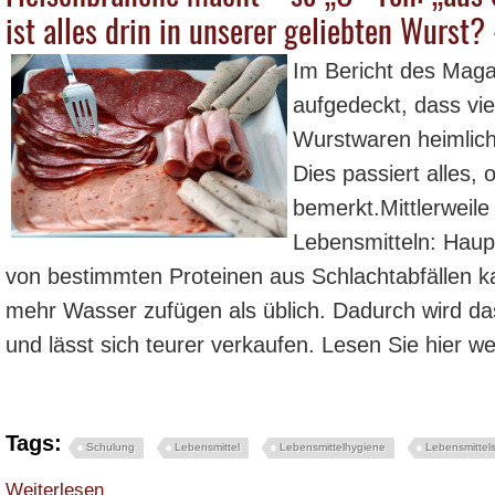
ist alles drin in unserer geliebten Wurst
Im Bericht des Magaz
aufgedeckt, dass vie
Wurstwaren heimlich
Dies passiert alles,
bemerkt.Mittlerweile 
Lebensmitteln: Haup
von bestimmten Proteinen aus Schlachtabfällen 
mehr Wasser zufügen als üblich. Dadurch wird das
und lässt sich teurer verkaufen. Lesen Sie hier wei
Tags:
Schulung
Lebensmittel
Lebensmittelhygiene
Lebensmittels
über Fleischbranche macht – so „O“-Ton: „aus Scheiße Geld“ – was ist alles 
Weiterlesen