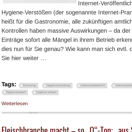
Internet-Veröffentl
Hygiene-Verstößen (der sogenannte Internet-Pran
heißt für die Gastronomie, alle zukünftigen amtli
Kontrollen haben massive Auswirkungen – da der 
Einträge sofort alle Mängel in ihrem Betrieb erk
dies nun für Sie genau? Wie kann man sich evtl. 
Sie hier weiter …
Tags:
Schulung
Hygieneschulung
Lebensmittelrecht
Internetpra
Hygieneampel
hygiene-ampel
über Ab April 2019 gibt es wieder Internet-Veröffentlichungen bei Hygiene-
Weiterlesen
Fleischbranche macht – so „O“-Ton: „aus