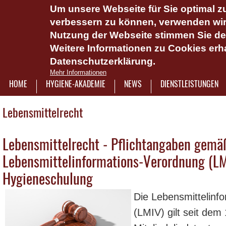
Um unsere Webseite für Sie optimal zu
Das Hygie
verbessern zu können, verwenden wir 
Dienstlei
Nutzung der Webseite stimmen Sie d
Weitere Informationen zu Cookies erha
Plattform 
Datenschutzerklärung.
Onlinesch
Mehr Informationen
wasserlös
HOME
HYGIENE-AKADEMIE
NEWS
DIENSTLEISTUNGEN
7921322
Lebensmittelrecht
Lebensmittelrecht - Pflichtangaben gemä
Seiten
Lebensmittelinformations-Verordnung (LM
Hygieneschulung
Die Lebensmittelinf
(LMIV) gilt seit dem 