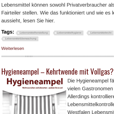
Lebensmittel können sowohl Privatverbraucher al
Fairteiler stellen. Wie das funktioniert und wie es 
aussieht, lesen Sie hier.
Tags:
Lebensmittelherstellung
Lebensmittelhygiene
Lebensmittelrecht
Lebensmittelüberwachung
über foodsharing - Was ist hierbei zu beachten?
Weiterlesen
Hygieneampel – Kehrtwende mit Vollgas?
Die Hygieneampel fäll
vielen Gastronomen 
Allerdings kontrollie
Lebensmittelkontroll
Westfalen Lebensmit