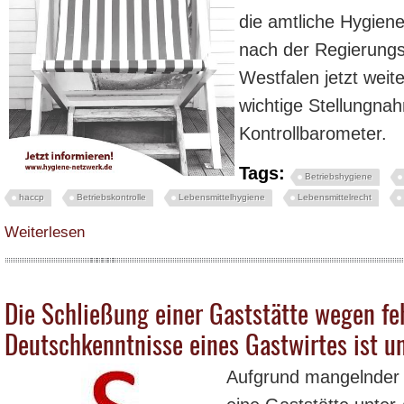
die amtliche Hygien
nach der Regierungs
Westfalen jetzt weite
wichtige Stellungn
Kontrollbarometer.
Tags:
Betriebshygiene
haccp
Betriebskontrolle
Lebensmittelhygiene
Lebensmittelrecht
über Hygieneampel – Kehrtwende mit Vollgas?
Weiterlesen
Die Schließung einer Gaststätte wegen fe
Deutschkenntnisse eines Gastwirtes ist u
Aufgrund mangelnder