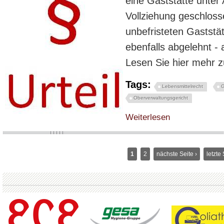
eine Gaststätte unter
Vollziehung geschlosse
unbefristeten Gaststä
ebenfalls abgelehnt - 
Lesen Sie hier mehr z
Tags:
Lebensmittelrecht
G
Oberverwaltungsgericht
über Die Schließung ei
Weiterlesen
1
2
nächste Seite ›
letzte