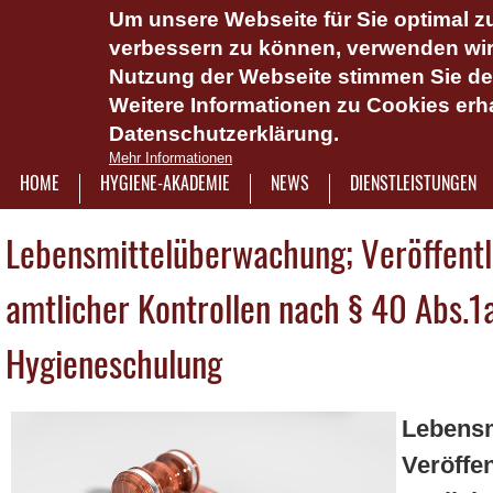
Um unsere Webseite für Sie optimal zu
Das Hygie
verbessern zu können, verwenden wir 
Dienstlei
Nutzung der Webseite stimmen Sie d
Weitere Informationen zu Cookies erha
Plattform 
Datenschutzerklärung.
Onlinesch
Mehr Informationen
wasserlös
HOME
HYGIENE-AKADEMIE
NEWS
DIENSTLEISTUNGEN
7921322
Lebensmittelüberwachung; Veröffentl
amtlicher Kontrollen nach § 40 Abs.1a
Hygieneschulung
Lebensm
Veröffe