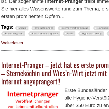
ist. Der sogenannte
Internet-Pranger
treibt imm
Sie hier alles Wissenswerte rund zum Thema, ers
ersten prominenten Opfern…
Tags:
wichtig
Internetpranger
Internetveröffentlichung
Transpare
Betriebshygiene
Infektionsschutzgesetz
BMEL
Hygieneschulung
über Der Internet-Pranger und seine Auswüchse – Neue Verbraucherplattfo
Weiterlesen
Internet-Pranger – jetzt hat es erste pro
– Sterneköchin und Wies’n-Wirt jetzt mi
Internet angeprangert!!
Erste Bundesländer
alle Hygiene-Verstö
über 350 Euro zu erw