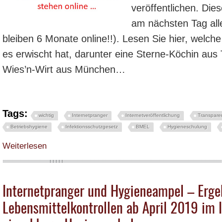
veröffentlichen. Die
am nächsten Tag alle
bleiben 6 Monate online!!). Lesen Sie hier, welch
es erwischt hat, darunter eine Sterne-Köchin aus
Wies’n-Wirt aus München…
Tags:
wichtig
Internetpranger
Internetveröffentlichung
Transpare
Betriebshygiene
Infektionsschutzgesetz
BMEL
Hygieneschulung
über Internet-Pranger – jetzt hat es erste prominente Opfer erwischt – Stern
Weiterlesen
Internetpranger und Hygieneampel – Erge
Lebensmittelkontrollen ab April 2019 im I