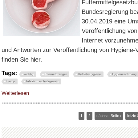
Futtermittelgesetzb
Bundesregierung bea
30.04.2019 eine Ums
Veröffentlichung vo
Internet vorzunehme
und Antworten zur Veröffentlichung von Hygiene-V
finden Sie hier.
Tags:
wichtig
Internetpranger
Betriebshygiene
Hygieneschulung
haccp
Infektionsschutzgesetz
über Erste Bundesländer kündigen die sofortige Umsetzung des Internet-P
Weiterlesen
1
2
nächste Seite ›
letzte