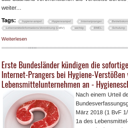
weiter...
Tags:
hygiene-ampel
Hygieneampel
Internetpranger
Betriebskont
Lebensmittelinformations-Verordnung (LMIV)
wichtig
BMEL
Schulung
über Internetpranger und Hygieneampel – Ergebnisse von Lebensmittelkontro
Weiterlesen
Erste Bundesländer kündigen die soforti
Internet-Prangers bei Hygiene-Verstößen 
Lebensmittelunternehmen an - Hygienesc
Nach einem Urteil d
Bundesverfassungsg
März 2018 (1 BvF 1/
1a des Lebensmittel