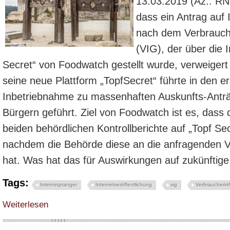
13.03.2019 (Az.: RN
dass ein Antrag auf
nach dem Verbrauch
(VIG), der über die I
Secret“ von Foodwatch gestellt wurde, verweiger
seine neue Plattform „TopfSecret“ führte in den 
Inbetriebnahme zu massenhaften Auskunfts-Anträ
Bürgern geführt. Ziel von Foodwatch ist es, dass 
beiden behördlichen Kontrollberichte auf „Topf Sec
nachdem die Behörde diese an die anfragenden V
hat. Was hat das für Auswirkungen auf zukünftige 
Tags:
Internetpranger
Internetveröffentlichung
vig
Verbraucherin
über Neuer Eilentscheid stoppt Portal Topf-Secret von Foodwatch - Hygiene
Weiterlesen