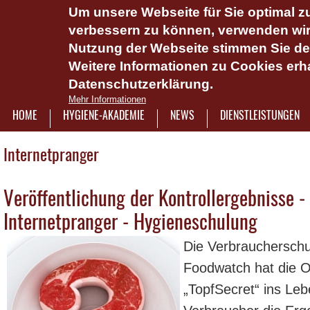
Um unsere Webseite für Sie optimal zu
Das Hygie
verbessern zu können, verwenden wir 
Dienstlei
Nutzung der Webseite stimmen Sie d
Weitere Informationen zu Cookies erha
Plattform 
Datenschutzerklärung.
Onlinesch
Mehr Informationen
wasserlös
HOME
HYGIENE-AKADEMIE
NEWS
DIENSTLEISTUNGEN
7921322
Internetpranger
Veröffentlichung der Kontrollergebnisse 
Seiten
Internetpranger - Hygieneschulung
Die Verbraucherschu
Foodwatch hat die O
„TopfSecret“ ins Leb