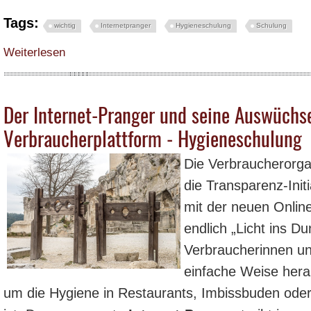
Tags:
wichtig
Internetpranger
Hygieneschulung
Schulung
über Wie geht es nun weiter mit dem Internet-Pranger – Ergebnis der Anhö
Weiterlesen
Der Internet-Pranger und seine Auswüchs
Verbraucherplattform - Hygieneschulung
Die Verbraucherorga
die Transparenz-Init
mit der neuen Online
endlich „Licht ins Du
Verbraucherinnen un
einfache Weise hera
um die Hygiene in Restaurants, Imbissbuden oder 