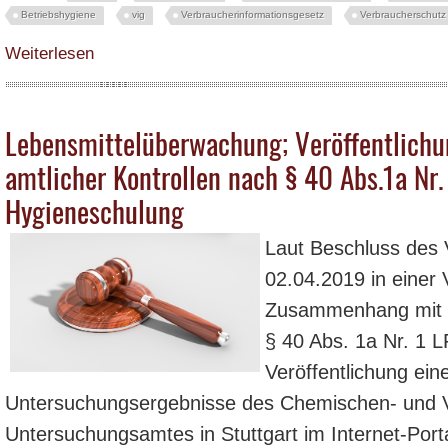
Betriebshygiene
vig
Verbraucherinformationsgesetz
Verbraucherschutz
über Aktueller Sachstand zum Internet-Pranger und TopfSecret: Was ist der
Weiterlesen
Lebensmittelüberwachung; Veröffentlichu
amtlicher Kontrollen nach § 40 Abs.1a Nr.
Hygieneschulung
Laut Beschluss des 
02.04.2019 in einer
Zusammenhang mit d
§ 40 Abs. 1a Nr. 1 
Veröffentlichung ein
Untersuchungsergebnisse des Chemischen- und V
Untersuchungsamtes in Stuttgart im Internet-Por