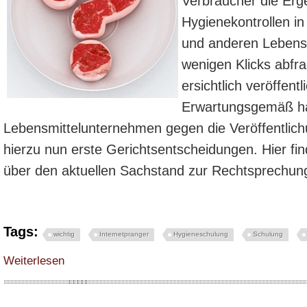
Verbraucher die Erg
Hygienekontrollen i
und anderen Lebensm
wenigen Klicks abfr
ersichtlich veröffent
Erwartungsgemäß ha
Lebensmittelunternehmen gegen die Veröffentlich
hierzu nun erste Gerichtsentscheidungen. Hier fin
über den aktuellen Sachstand zur Rechtsprechu
Tags:
wichtig
Internetpranger
Hygieneschulung
Schulung
über Veröffentlichung der Kontrollergebnisse - Neuigkeiten zum Internetpra
Weiterlesen