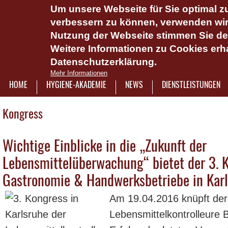
Um unsere Webseite für Sie optimal zu
Das Hygie
verbessern zu können, verwenden wir 
Dienstlei
Nutzung der Webseite stimmen Sie d
Weitere Informationen zu Cookies erha
Plattform 
Datenschutzerklärung.
Onlinesch
Mehr Informationen
wasserlös
HOME
HYGIENE-AKADEMIE
NEWS
DIENSTLEISTUNGEN
7921322
Kongress
Wichtige Einblicke in die „Zukunft der
Lebensmittelüberwachung“ bietet der 3. K
Gastronomie & Handwerksbetriebe in Kar
Am 19.04.2016 knüpft de
Lebensmittelkontrolleure