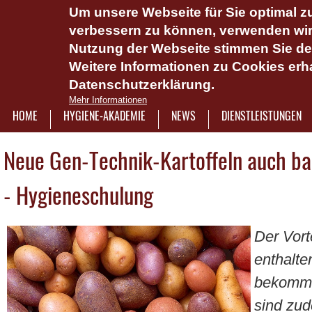
Um unsere Webseite für Sie optimal zu
Das Hygie
verbessern zu können, verwenden wir 
Dienstlei
Nutzung der Webseite stimmen Sie d
Weitere Informationen zu Cookies erha
Plattform 
Datenschutzerklärung.
Onlinesch
Mehr Informationen
wasserlös
HOME
HYGIENE-AKADEMIE
NEWS
DIENSTLEISTUNGEN
7921322
Neue Gen-Technik-Kartoffeln auch ba
- Hygieneschulung
Der Vort
enthalte
bekomme
sind zud