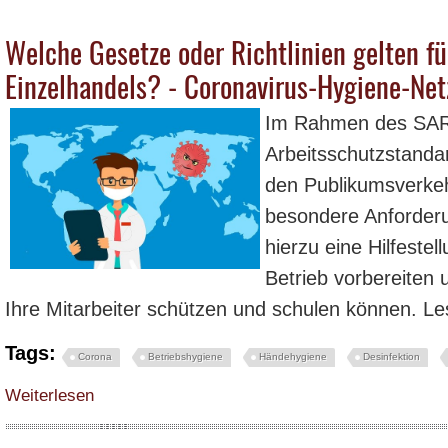
Welche Gesetze oder Richtlinien gelten fü
Einzelhandels? - Coronavirus-Hygiene-Ne
Im Rahmen des SA
Arbeitsschutzstanda
den Publikumsverkeh
besondere Anforder
hierzu eine Hilfestel
Betrieb vorbereiten
Ihre Mitarbeiter schützen und schulen können. Le
Tags:
Corona
Betriebshygiene
Händehygiene
Desinfektion
über Welche Gesetze oder Richtlinien gelten für die Öffnung des Einzelhan
Weiterlesen