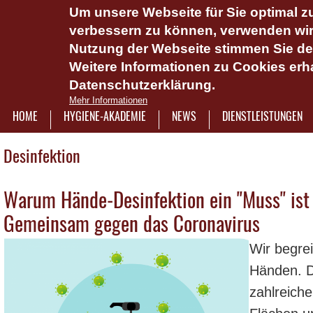
Um unsere Webseite für Sie optimal zu
Das Hygie
verbessern zu können, verwenden wir 
Dienstlei
Nutzung der Webseite stimmen Sie d
Weitere Informationen zu Cookies erha
Plattform 
Datenschutzerklärung.
Onlinesch
Mehr Informationen
wasserlös
HOME
HYGIENE-AKADEMIE
NEWS
DIENSTLEISTUNGEN
7921322
Desinfektion
Warum Hände-Desinfektion ein "Muss" ist
Seiten
Gemeinsam gegen das Coronavirus
Wir begrei
Händen. D
zahlreich