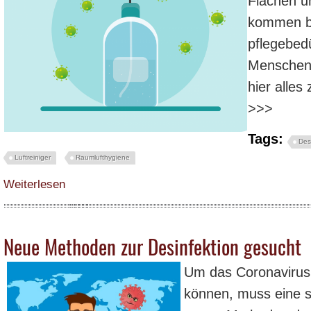
Flächen u
kommen be
pflegebedü
Menschen 
hier alle
>>>
Tags:
Des
Luftreiniger
Raumlufthygiene
über Warum Hände-Desinfektion ein "Muss" ist in Pandemie-Zeiten - Gemei
Weiterlesen
Neue Methoden zur Desinfektion gesucht
Um das Coronavirus
können, muss eine 