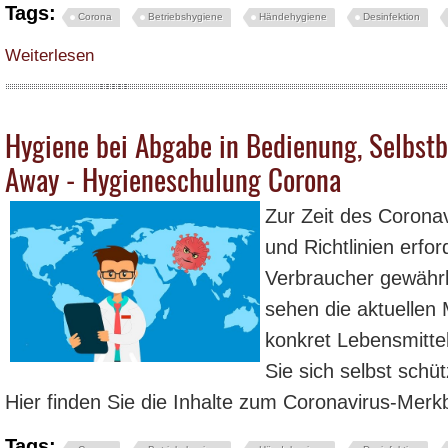
Tags:
Corona
Betriebshygiene
Händehygiene
Desinfektion
über Fragen und Antworten zum Thema Coronavirus im Zusammenhang mit dem 
Weiterlesen
Hygiene bei Abgabe in Bedienung, Selbst
Away - Hygieneschulung Corona
Zur Zeit des Coronav
und Richtlinien erfo
Verbraucher gewährl
sehen die aktuelle
konkret Lebensmitte
Sie sich selbst schü
Hier finden Sie die Inhalte zum Coronavirus-Merk
Tags: