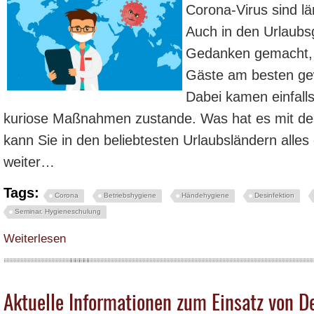
Corona-Virus sind l
Auch in den Urlaubs
Gedanken gemacht, w
Gäste am besten gew
Dabei kamen einfalls
kuriose Maßnahmen zustande. Was hat es mit de
kann Sie in den beliebtesten Urlaubsländern alles
weiter…
Tags:
Corona
Betriebshygiene
Händehygiene
Desinfektion
Seminar. Hygieneschulung
über Urlaub in Corona-Zeiten – Das sind die wichtigsten Regeln - Hygienes
Weiterlesen
Aktuelle Informationen zum Einsatz von De