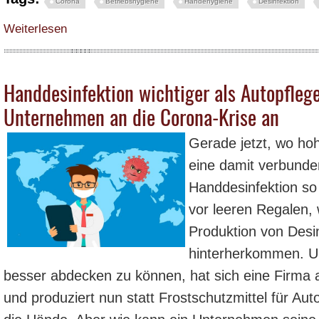
Corona
Betriebshygiene
Händehygiene
Desinfektion
über Hygiene bei Abgabe in Bedienung, Selbstbedienung und Take-Away -
Weiterlesen
Handdesinfektion wichtiger als Autopflege
Unternehmen an die Corona-Krise an
Gerade jetzt, wo ho
eine damit verbund
Handdesinfektion so 
vor leeren Regalen,
Produktion von Desin
hinterherkommen. U
besser abdecken zu können, hat sich eine Firma
und produziert nun statt Frostschutzmittel für Auto