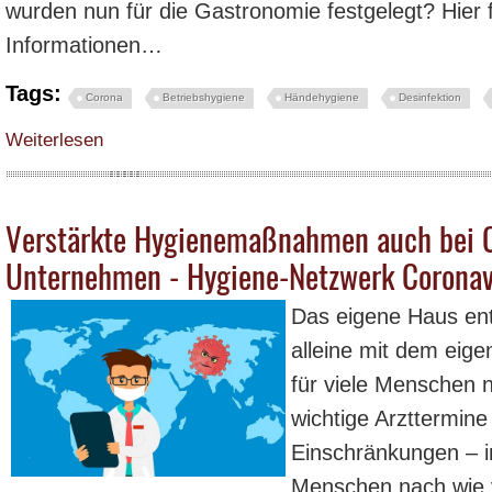
wurden nun für die Gastronomie festgelegt? Hier f
Informationen…
Tags:
Corona
Betriebshygiene
Händehygiene
Desinfektion
über Die Gastronomie startet wieder durch - Lockerung der Corona-Regeln -
Weiterlesen
Verstärkte Hygienemaßnahmen auch bei C
Unternehmen - Hygiene-Netzwerk Coronav
Das eigene Haus ent
alleine mit dem eige
für viele Menschen n
wichtige Arzttermine
Einschränkungen – i
Menschen nach wie v