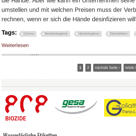
die Hände. Aber wie kann ein Unternehmen seine 
umstellen und mit welchen Preisen muss der Verb
rechnen, wenn er sich die Hände desinfizieren will
Tags:
Corona
Betriebshygiene
Händehygiene
Desinfektion
über Handdesinfektion wichtiger als Autopflege: So passen sich Unternehme
Weiterlesen
1
2
nächste Seite ›
letzte
Wasserlösliche Etiketten