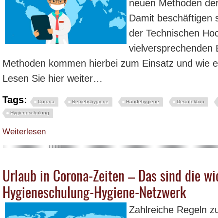
neuen Methoden der 
Damit beschäftigen 
der Technischen Ho
vielversprechenden 
Methoden kommen hierbei zum Einsatz und wie effe
Lesen Sie hier weiter…
Tags:
Corona
Betriebshygiene
Händehygiene
Desinfektion
Hygieneschulung
über Neue Methoden zur Desinfektion gesucht
Weiterlesen
Urlaub in Corona-Zeiten – Das sind die wi
Hygieneschulung-Hygiene-Netzwerk
Zahlreiche Regeln 