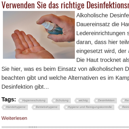
Verwenden Sie das richtige Desinfektionsm
Alkoholische Desinf
Dauereinsatz die Ha
Ledereinrichtungen s
daran, dass hier tei
eingesetzt wird, der a
Die Haut trocknet al
Sie hier, was es beim Einsatz von alkoholischen D
beachten gibt und welche Alternativen es im Kam
Desinfektion gibt...
Tags:
Hygieneschulung
Schulung
wichtig
Desinfektion
Re
Händehygiene
Betriebshygiene
Hygiene und Reinigungskontrolle
Rein
über Aktuelle Informationen zum Einsatz von Desinfektionsmitteln - Verwenden
Weiterlesen